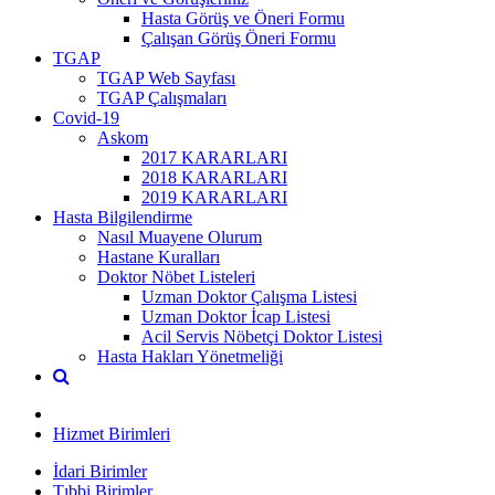
Hasta Görüş ve Öneri Formu
Çalışan Görüş Öneri Formu
TGAP
TGAP Web Sayfası
TGAP Çalışmaları
Covid-19
Askom
2017 KARARLARI
2018 KARARLARI
2019 KARARLARI
Hasta Bilgilendirme
Nasıl Muayene Olurum
Hastane Kuralları
Doktor Nöbet Listeleri
Uzman Doktor Çalışma Listesi
Uzman Doktor İcap Listesi
Acil Servis Nöbetçi Doktor Listesi
Hasta Hakları Yönetmeliği
Hizmet Birimleri
İdari Birimler
Tıbbi Birimler