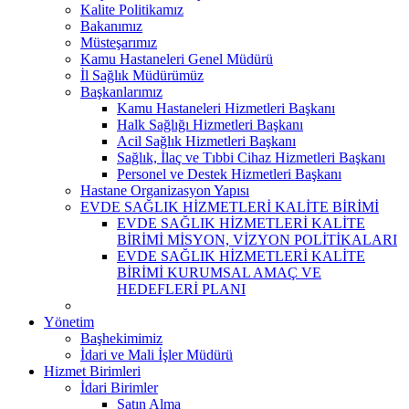
Kalite Politikamız
Bakanımız
Müsteşarımız
Kamu Hastaneleri Genel Müdürü
İl Sağlık Müdürümüz
Başkanlarımız
Kamu Hastaneleri Hizmetleri Başkanı
Halk Sağlığı Hizmetleri Başkanı
Acil Sağlık Hizmetleri Başkanı
Sağlık, İlaç ve Tıbbi Cihaz Hizmetleri Başkanı
Personel ve Destek Hizmetleri Başkanı
Hastane Organizasyon Yapısı
EVDE SAĞLIK HİZMETLERİ KALİTE BİRİMİ
EVDE SAĞLIK HİZMETLERİ KALİTE
BİRİMİ MİSYON, VİZYON POLİTİKALARI
EVDE SAĞLIK HİZMETLERİ KALİTE
BİRİMİ KURUMSAL AMAÇ VE
HEDEFLERİ PLANI
Yönetim
Başhekimimiz
İdari ve Mali İşler Müdürü
Hizmet Birimleri
İdari Birimler
Satın Alma