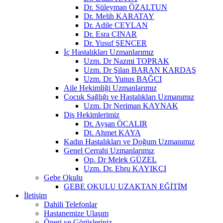
Dr. Süleyman ÖZALTUN
Dr. Melih KARATAY
Dr. Adile CEYLAN
Dr. Esra ÇINAR
Dr. Yusuf ŞENCER
İç Hastalıkları Uzmanlarımız
Uzm. Dr Nazmi TOPRAK
Uzm. Dr Şilan BARAN KARDAŞ
Uzm. Dr. Yunus BAĞCI
Aile Hekimliği Uzmanlarımız
Çocuk Sağlığı ve Hastalıkları Uzmanımız
Uzm. Dr Neriman KAYNAK
Diş Hekimlerimiz
Dt. Ayşan ÖCALIR
Dt. Ahmet KAYA
Kadın Hastalıkları ve Doğum Uzmanımız
Genel Cerrahi Uzmanlarımız
Op. Dr Melek GÜZEL
Uzm. Dr. Ebru KAYIKÇI
Gebe Okulu
GEBE OKULU UZAKTAN EĞİTİM
İletişim
Dahili Telefonlar
Hastanemize Ulaşım
Öneri ve Görüşleriniz