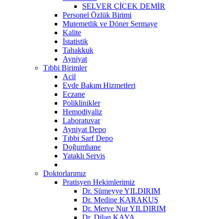
SELVER ÇİÇEK DEMİR
Personel Özlük Birimi
Mutemetlik ve Döner Sermaye
Kalite
İstatistik
Tahakkuk
Ayniyat
Tıbbi Birimler
Acil
Evde Bakım Hizmetleri
Eczane
Poliklinikler
Hemodiyaliz
Laboratuvar
Ayniyat Depo
Tıbbi Sarf Depo
Doğumhane
Yataklı Servis
Doktorlarımız
Pratisyen Hekimlerimiz
Dr. Sümeyye YILDIRIM
Dr. Medine KARAKUŞ
Dr. Merve Nur YILDIRIM
Dr. Dilan KAYA