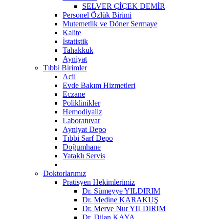
SELVER ÇİÇEK DEMİR
Personel Özlük Birimi
Mutemetlik ve Döner Sermaye
Kalite
İstatistik
Tahakkuk
Ayniyat
Tıbbi Birimler
Acil
Evde Bakım Hizmetleri
Eczane
Poliklinikler
Hemodiyaliz
Laboratuvar
Ayniyat Depo
Tıbbi Sarf Depo
Doğumhane
Yataklı Servis
Doktorlarımız
Pratisyen Hekimlerimiz
Dr. Sümeyye YILDIRIM
Dr. Medine KARAKUŞ
Dr. Merve Nur YILDIRIM
Dr. Dilan KAYA