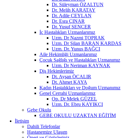
Dr. Süleyman ÖZALTUN
Dr. Melih KARATAY
Dr. Adile CEYLAN
Dr. Esra ÇINAR
Dr. Yusuf ŞENCER
İç Hastalıkları Uzmanlarımız
Uzm. Dr Nazmi TOPRAK
Uzm. Dr Şilan BARAN KARDAŞ
Uzm. Dr. Yunus BAĞCI
Aile Hekimliği Uzmanlarımız
Çocuk Sağlığı ve Hastalıkları Uzmanımız
Uzm. Dr Neriman KAYNAK
Diş Hekimlerimiz
Dt. Ayşan ÖCALIR
Dt. Ahmet KAYA
Kadın Hastalıkları ve Doğum Uzmanımız
Genel Cerrahi Uzmanlarımız
Op. Dr Melek GÜZEL
Uzm. Dr. Ebru KAYIKÇI
Gebe Okulu
GEBE OKULU UZAKTAN EĞİTİM
İletişim
Dahili Telefonlar
Hastanemize Ulaşım
Öneri ve Görüşleriniz