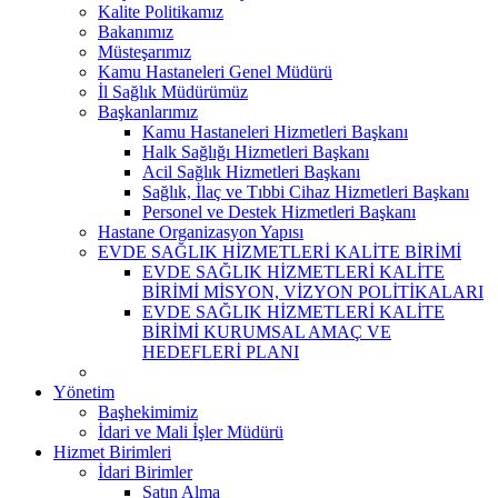
Kalite Politikamız
Bakanımız
Müsteşarımız
Kamu Hastaneleri Genel Müdürü
İl Sağlık Müdürümüz
Başkanlarımız
Kamu Hastaneleri Hizmetleri Başkanı
Halk Sağlığı Hizmetleri Başkanı
Acil Sağlık Hizmetleri Başkanı
Sağlık, İlaç ve Tıbbi Cihaz Hizmetleri Başkanı
Personel ve Destek Hizmetleri Başkanı
Hastane Organizasyon Yapısı
EVDE SAĞLIK HİZMETLERİ KALİTE BİRİMİ
EVDE SAĞLIK HİZMETLERİ KALİTE
BİRİMİ MİSYON, VİZYON POLİTİKALARI
EVDE SAĞLIK HİZMETLERİ KALİTE
BİRİMİ KURUMSAL AMAÇ VE
HEDEFLERİ PLANI
Yönetim
Başhekimimiz
İdari ve Mali İşler Müdürü
Hizmet Birimleri
İdari Birimler
Satın Alma