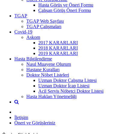
Hasta Görüş ve Öneri Formu
Çalışan Görüş Öneri Formu
TGAP
TGAP Web Sayfası
TGAP Çalışmaları
Covid-19
Askom
2017 KARARLARI
2018 KARARLARI
2019 KARARLARI
Hasta Bilgilendirme
Nasıl Muayene Olurum
Hastane Kuralları
Doktor Nöbet Listeleri
Uzman Doktor Çalışma Listesi
Uzman Doktor İcap Listesi
Acil Servis Nöbetçi Doktor Listesi
Hasta Hakları Yönetmeliği
İletişim
Öneri ve Görüşleriniz