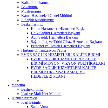
Kalite Politikamız
Bakanımız
Müsteşarımız
Kamu Hastaneleri Genel Müdürü
İl Sağlık Müdürümüz
Başkanlarımız
Kamu Hastaneleri Hizmetleri Başkanı
Halk Sağlığı Hizmetleri Başkanı
Acil Sağlık Hizmetleri Başkanı
Sağlık, İlaç ve Tıbbi Cihaz Hizmetleri Başkanı
Personel ve Destek Hizmetleri Başkanı
Hastane Organizasyon Yapısı
EVDE SAĞLIK HİZMETLERİ KALİTE BİRİMİ
EVDE SAĞLIK HİZMETLERİ KALİTE
BİRİMİ MİSYON, VİZYON POLİTİKALARI
EVDE SAĞLIK HİZMETLERİ KALİTE
BİRİMİ KURUMSAL AMAÇ VE
HEDEFLERİ PLANI
Yönetim
Başhekimimiz
İdari ve Mali İşler Müdürü
Hizmet Birimleri
İdari Birimler
Satın Alma