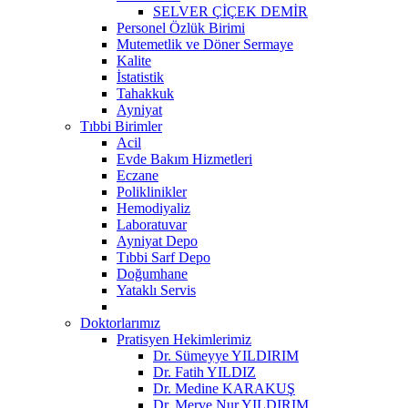
SELVER ÇİÇEK DEMİR
Personel Özlük Birimi
Mutemetlik ve Döner Sermaye
Kalite
İstatistik
Tahakkuk
Ayniyat
Tıbbi Birimler
Acil
Evde Bakım Hizmetleri
Eczane
Poliklinikler
Hemodiyaliz
Laboratuvar
Ayniyat Depo
Tıbbi Sarf Depo
Doğumhane
Yataklı Servis
Doktorlarımız
Pratisyen Hekimlerimiz
Dr. Sümeyye YILDIRIM
Dr. Fatih YILDIZ
Dr. Medine KARAKUŞ
Dr. Merve Nur YILDIRIM