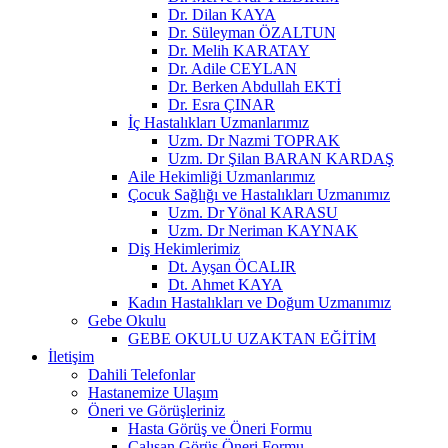
Dr. Dilan KAYA
Dr. Süleyman ÖZALTUN
Dr. Melih KARATAY
Dr. Adile CEYLAN
Dr. Berken Abdullah EKTİ
Dr. Esra ÇINAR
İç Hastalıkları Uzmanlarımız
Uzm. Dr Nazmi TOPRAK
Uzm. Dr Şilan BARAN KARDAŞ
Aile Hekimliği Uzmanlarımız
Çocuk Sağlığı ve Hastalıkları Uzmanımız
Uzm. Dr Yönal KARASU
Uzm. Dr Neriman KAYNAK
Diş Hekimlerimiz
Dt. Ayşan ÖCALIR
Dt. Ahmet KAYA
Kadın Hastalıkları ve Doğum Uzmanımız
Gebe Okulu
GEBE OKULU UZAKTAN EĞİTİM
İletişim
Dahili Telefonlar
Hastanemize Ulaşım
Öneri ve Görüşleriniz
Hasta Görüş ve Öneri Formu
Çalışan Görüş Öneri Formu