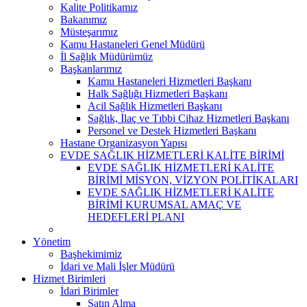
Kalite Politikamız
Bakanımız
Müsteşarımız
Kamu Hastaneleri Genel Müdürü
İl Sağlık Müdürümüz
Başkanlarımız
Kamu Hastaneleri Hizmetleri Başkanı
Halk Sağlığı Hizmetleri Başkanı
Acil Sağlık Hizmetleri Başkanı
Sağlık, İlaç ve Tıbbi Cihaz Hizmetleri Başkanı
Personel ve Destek Hizmetleri Başkanı
Hastane Organizasyon Yapısı
EVDE SAĞLIK HİZMETLERİ KALİTE BİRİMİ
EVDE SAĞLIK HİZMETLERİ KALİTE
BİRİMİ MİSYON, VİZYON POLİTİKALARI
EVDE SAĞLIK HİZMETLERİ KALİTE
BİRİMİ KURUMSAL AMAÇ VE
HEDEFLERİ PLANI
Yönetim
Başhekimimiz
İdari ve Mali İşler Müdürü
Hizmet Birimleri
İdari Birimler
Satın Alma