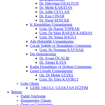
Dr. Süleyman ÖZALTUN
Dr. Melih KARATAY
Dr. Adile CEYLAN
Dr. Esra ÇINAR
Dr. Yusuf ŞENCER
İç Hastalıkları Uzmanlarımız
Uzm. Dr Nazmi TOPRAK
Uzm. Dr Şilan BARAN KARDAŞ
Uzm. Dr. Yunus BAĞCI
Aile Hekimliği Uzmanlarımız
Çocuk Sağlığı ve Hastalıkları Uzmanımız
Uzm. Dr Neriman KAYNAK
Diş Hekimlerimiz
Dt. Ayşan ÖCALIR
Dt. Ahmet KAYA
Kadın Hastalıkları ve Doğum Uzmanımız
Genel Cerrahi Uzmanlarımız
Op. Dr Melek GÜZEL
Uzm. Dr. Ebru KAYIKÇI
Gebe Okulu
GEBE OKULU UZAKTAN EĞİTİM
İletişim
Dahili Telefonlar
Hastanemize Ulaşım
Öneri ve Görüşleriniz