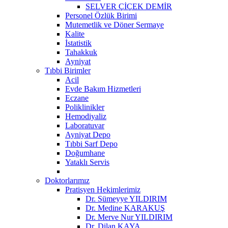
SELVER ÇİÇEK DEMİR
Personel Özlük Birimi
Mutemetlik ve Döner Sermaye
Kalite
İstatistik
Tahakkuk
Ayniyat
Tıbbi Birimler
Acil
Evde Bakım Hizmetleri
Eczane
Poliklinikler
Hemodiyaliz
Laboratuvar
Ayniyat Depo
Tıbbi Sarf Depo
Doğumhane
Yataklı Servis
Doktorlarımız
Pratisyen Hekimlerimiz
Dr. Sümeyye YILDIRIM
Dr. Medine KARAKUŞ
Dr. Merve Nur YILDIRIM
Dr. Dilan KAYA