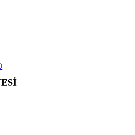
Ü
ESİ