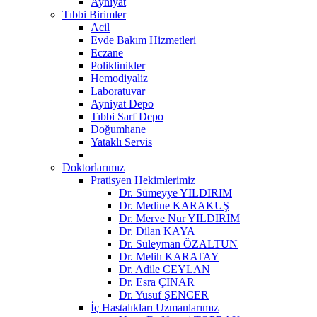
Ayniyat
Tıbbi Birimler
Acil
Evde Bakım Hizmetleri
Eczane
Poliklinikler
Hemodiyaliz
Laboratuvar
Ayniyat Depo
Tıbbi Sarf Depo
Doğumhane
Yataklı Servis
Doktorlarımız
Pratisyen Hekimlerimiz
Dr. Sümeyye YILDIRIM
Dr. Medine KARAKUŞ
Dr. Merve Nur YILDIRIM
Dr. Dilan KAYA
Dr. Süleyman ÖZALTUN
Dr. Melih KARATAY
Dr. Adile CEYLAN
Dr. Esra ÇINAR
Dr. Yusuf ŞENCER
İç Hastalıkları Uzmanlarımız