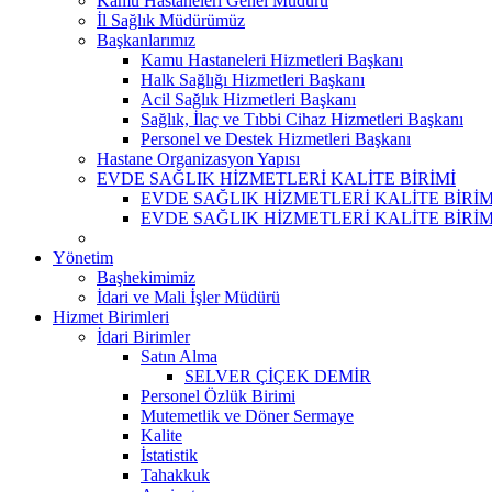
Kamu Hastaneleri Genel Müdürü
İl Sağlık Müdürümüz
Başkanlarımız
Kamu Hastaneleri Hizmetleri Başkanı
Halk Sağlığı Hizmetleri Başkanı
Acil Sağlık Hizmetleri Başkanı
Sağlık, İlaç ve Tıbbi Cihaz Hizmetleri Başkanı
Personel ve Destek Hizmetleri Başkanı
Hastane Organizasyon Yapısı
EVDE SAĞLIK HİZMETLERİ KALİTE BİRİMİ
EVDE SAĞLIK HİZMETLERİ KALİTE BİRİM
EVDE SAĞLIK HİZMETLERİ KALİTE BİRİ
Yönetim
Başhekimimiz
İdari ve Mali İşler Müdürü
Hizmet Birimleri
İdari Birimler
Satın Alma
SELVER ÇİÇEK DEMİR
Personel Özlük Birimi
Mutemetlik ve Döner Sermaye
Kalite
İstatistik
Tahakkuk