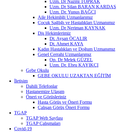
Uzm. Dr Nazmi TOPRAK
Uzm. Dr Şilan BARAN KARDAŞ
Uzm. Dr. Yunus BAĞCI
Aile Hekimliği Uzmanlarımız
Çocuk Sağlığı ve Hastalıkları Uzmanımız
Uzm. Dr Neriman KAYNAK
Diş Hekimlerimiz
Dt. Ayşan ÖCALIR
Dt. Ahmet KAYA
Kadın Hastalıkları ve Doğum Uzmanımız
Genel Cerrahi Uzmanlarımız
Op. Dr Melek GÜZEL
Uzm. Dr. Ebru KAYIKÇI
Gebe Okulu
GEBE OKULU UZAKTAN EĞİTİM
İletişim
Dahili Telefonlar
Hastanemize Ulaşım
Öneri ve Görüşleriniz
Hasta Görüş ve Öneri Formu
Çalışan Görüş Öneri Formu
TGAP
TGAP Web Sayfası
TGAP Çalışmaları
Covid-19